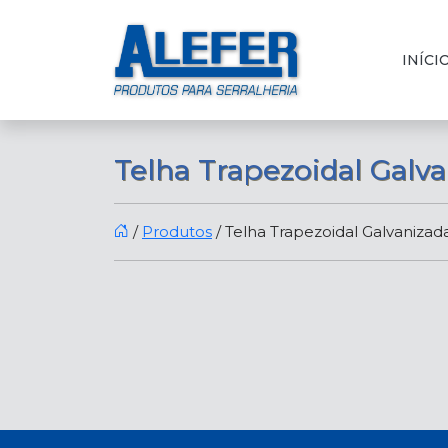
INÍCI
Telha Trapezoidal Galv
/
Produtos
/
Telha Trapezoidal Galvanizad